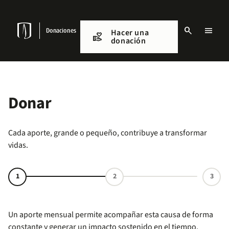
Pasar
al
contenido
search
menu
principal
Donaciones
Hacer una
Volunteer_Activism
donación
Menu
links
Navbar
Donar
Cada aporte, grande o pequeño, contribuye a transformar
vidas.
Un aporte mensual permite acompañar esta causa de forma
constante y generar un impacto sostenido en el tiempo.