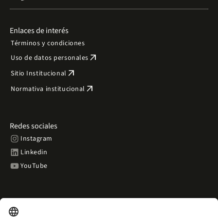
Enlaces de interés
Términos y condiciones
arrow_outward
Uso de datos personales
arrow_outward
Sitio Institucional
arrow_outward
Normativa institucional
Redes sociales
Instagram
Linkedin
YouTube
Contacto
place
Dirección