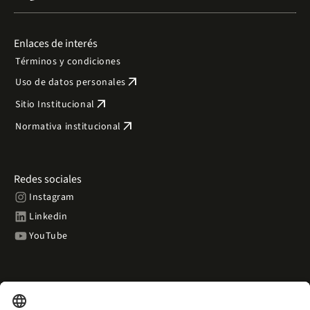
Enlaces de interés
Términos y condiciones
arrow_outward
Uso de datos personales
arrow_outward
Sitio Institucional
arrow_outward
Normativa institucional
Redes sociales
Instagram
Linkedin
YouTube
Contacto
place
Dirección