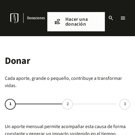
Pasar
al
contenido
search
menu
principal
Donaciones
Hacer una
Volunteer_Activism
donación
Menu
links
Navbar
Donar
Cada aporte, grande o pequeño, contribuye a transformar
vidas.
Un aporte mensual permite acompañar esta causa de forma
constante y generar un impacto sostenido en el tiempo.