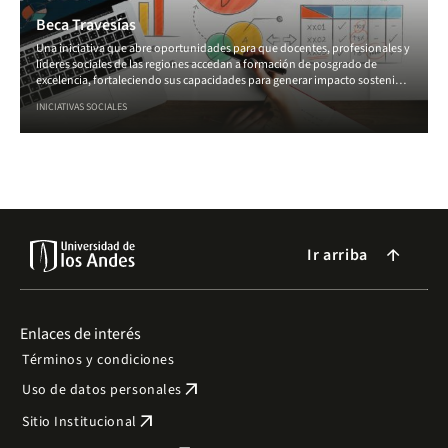
Beca Travesías
Una iniciativa que abre oportunidades para que docentes, profesionales y
líderes sociales de las regiones accedan a formación de posgrado de
excelencia, fortaleciendo sus capacidades para generar impacto sostenible
en sus comunidades y contribuir al desarrollo social, educativo y
INICIATIVAS SOCIALES
ambiental del país.
Ir arriba
arrow_forward
Enlaces de interés
Términos y condiciones
arrow_outward
Uso de datos personales
arrow_outward
Sitio Institucional