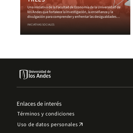
Una iniciativa de la Facultad de Economía de la Universidad de
los Andes que fortalece la investigación, la enseñanza y la
divulgación para comprender y enfrentar las desigualdades
desde el sur global.
INICIATIVAS SOCIALES
Enlaces de interés
Términos y condiciones
Uso de datos personales
arrow_outward