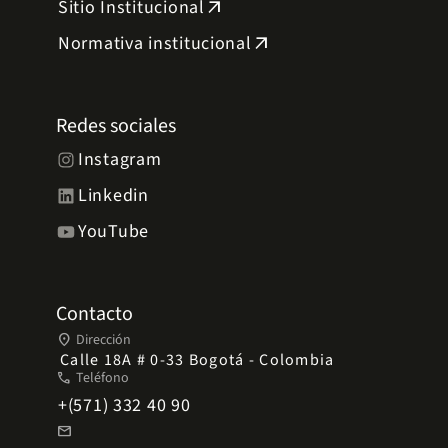
Sitio Institucional
arrow_outward
Normativa institucional
arrow_outward
Redes sociales
Instagram
Linkedin
YouTube
Contacto
place
Dirección
Calle 18A # 0-33 Bogotá - Colombia
phone
Teléfono
+(571) 332 40 90
mail