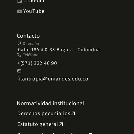
Linkedin
YouTube
Contacto
place
Dirección
Calle 18A # 0-33 Bogotá - Colombia
phone
Teléfono
+(571) 332 40 90
mail
filantropia@uniandes.edu.co
Normatividad institucional
Derechos pecuniarios
arrow_outward
Estatuto general
arrow_outward