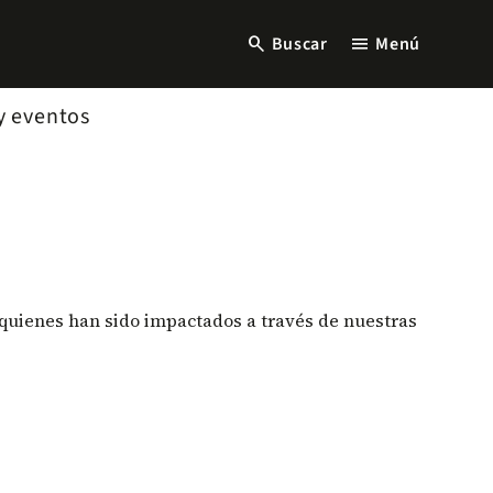
search
menu
Buscar
Menú
y eventos
e quienes han sido impactados a través de nuestras
.
le
le